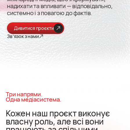
надихати та впливати — відповідально,
системно і з повагою до фактів.
Дивитися проєкти
Звʼязок з нами
Три напрями.
Одна медіасистема.
Кожен наш проєкт виконує
власну роль, але всі вони
працюють за спільними