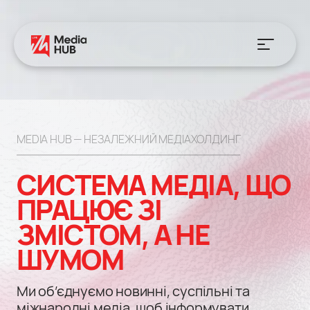
MEDIA HUB — НЕЗАЛЕЖНИЙ МЕДІАХОЛДИНГ
СИСТЕМА МЕДІА, ЩО
ПРАЦЮЄ ЗІ
ЗМІСТОМ,
А НЕ
ШУМОМ
Ми об’єднуємо новинні, суспільні та
міжнародні медіа, щоб інформувати,