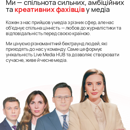
Ми — спільнота сильних, амбіційних
та
креативних фахівців
у медіа
Кожен з нас прийшов у медіа з різних сфер, але нас
об'єднує спільна цінність — любов до журналістики та
відповідальність перед своєю країною.
Ми цінуємо різноманітний бекграунд людей, які
приходять до нас у команду. Саме це формує
унікальність Live Media HUB та дозволяє створювати
сучасне, живе й чесне медіа.