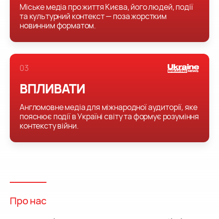
Міське медіа про життя Києва, його людей, події
та культурний контекст — поза жорстким
новинним форматом.
0
3
ВПЛИВАТИ
Англомовне медіа для міжнародної аудиторії, яке
пояснює події в Україні світу та формує розуміння
контексту війни.
Про нас